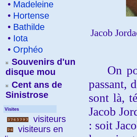
•
Madeleine
•
Hortense
•
Bathilde
Jacob Jorda
•
Iota
•
Orphéo
Souvenirs d'un
On pourra
disque mou
passant, d
Cent ans de
Sinistrose
sont là, 
Jacob Jor
Visites
visiteurs
: soit Jac
visiteurs en