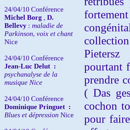
rétribués
24/04/10
Conférence
fortement
Michel Borg
,
D.
congénit
Bellevy
:
maladie de
Parkinson, voix et chant
collectio
Nice
Pietersz
24/04/10
Conférence
pourtant 
Jean-Luc Delut
:
psychanalyse de la
prendre c
musique
Nice
( Das ge
24/04/10
Conférence
cochon tou
Dominique Pringuet
:
Blues et dépression
Nice
pour fair