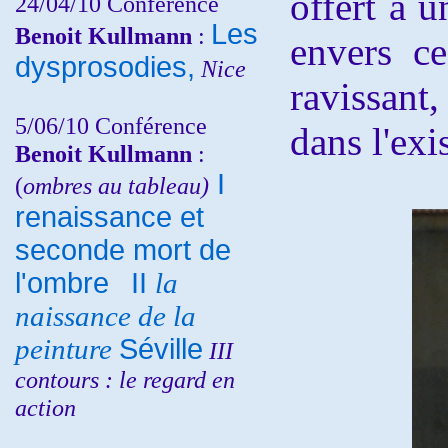
offert a u
24/04/10
Conférence
Les
Benoit Kullmann
:
envers ce
dysprosodies,
Nice
ravissant
5/06/10
Conférence
dans l'exi
Benoit Kullmann
:
I
(
ombres au tableau)
renaissance et
seconde mort de
l'ombre
II
la
naissance de la
peinture
Séville
III
contours : le regard en
action