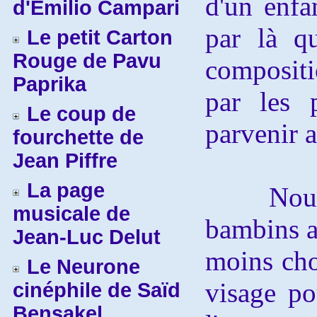
d'un enfa
d'Emilio Campari
par là q
Le petit Carton
Rouge de Pavu
compositi
Paprika
par les 
Le coup de
parvenir a
fourchette de
Jean Piffre
La page
Nous n'a
musicale de
bambins af
Jean-Luc Delut
moins choq
Le Neurone
visage po
cinéphile de Saïd
Bensakel