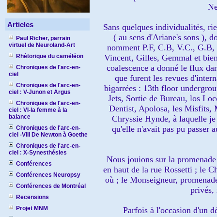
Ne
Articles
Sans quelques individualités, rie
( au sens d'Ariane's sons ), 
Paul Richer, parrain
virtuel de Neuroland-Art
nomment P.F, C.B, V.C., G.B, H
Rhétorique du caméléon
Vincent, Gilles, Gemmal et bien 
coalescence a donné le flux dan
Chroniques de l'arc-en-
ciel
que furent les revues d'inter
Chroniques de l'arc-en-
bigarrées : 13th floor undergro
ciel : V-Junon et Argus
Jets, Sortie de Bureau, los Loco
Chroniques de l'arc-en-
Dentist, Apolosa, les Misfits,
ciel : VI-la femme à la
balance
Chryssie Hynde, à laquelle je
qu'elle n'avait pas pu passer a
Chroniques de l'arc-en-
ciel -VIII De Newton à Goethe
Chroniques de l'arc-en-
ciel : X-Synesthésies
Nous jouions sur la promenade d
Conférences
en haut de la rue Rossetti ; le C
Conférences Neuropsy
où ; le Monseigneur, promenade 
Conférences de Montréal
privés, 
Recensions
Projet MNM
Parfois à l'occasion d'un 