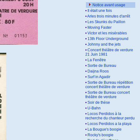
Notice avant usage
•
Il était une fois
•
Arles trois minutes d'arrêt
•
Les Skunks du Paillon
•
Moving Faster
•
Victor et les misérables
•
13th Floor Underground
•
Johnny and the jets
•
Concert théâtre de verdure
21 Juin 1981
•
La Fenêtre
•
Sortie de Bureau
•
Daijna Roos
•
Surf in Agadir
•
Sortie de Bureau répétition
concert théâtre de verdure
•
Sortie de Bureau concert
théâtre de verdure
•
Soir de thèse
•
U-Bahn
•
Locos Perdidos à la
recherche du chanteur perdu
•
Locos Perdidos a la playa
•
La Bougue's boogie
•
Rocky's boogie