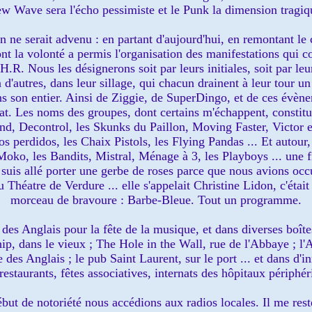
w Wave sera l'écho pessimiste et le Punk la dimension tragiq
n ne serait advenu : en partant d'aujourd'hui, en remontant le
dont la volonté a permis l'organisation des manifestations qui
.R. Nous les désignerons soit par leurs initiales, soit par l
d'autres, dans leur sillage, qui chacun drainent à leur tour u
s son entier. Ainsi de Ziggie, de SuperDingo, et de ces évèn
nat. Les noms des groupes, dont certains m'échappent, constitu
und, Decontrol, les Skunks du Paillon, Moving Faster, Victor e
s perdidos, les Chaix Pistols, les Flying Pandas ... Et autour,
 Moko, les Bandits, Mistral, Ménage à 3, les Playboys ... une 
 suis allé porter une gerbe de roses parce que nous avions occ
u Théatre de Verdure ... elle s'appelait Christine Lidon, c'étai
morceau de bravoure : Barbe-Bleue. Tout un programme.
es Anglais pour la fête de la musique, et dans diverses boîte
hip, dans le vieux ; The Hole in the Wall, rue de l'Abbaye ; l'A
des Anglais ; le pub Saint Laurent, sur le port ... et dans d'
restaurants, fêtes associatives, internats des hôpitaux périphér
début de notoriété nous accédions aux radios locales. Il me res