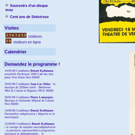
Souvenirs d'un disque
mou
Cent ans de Sinistrose
Visites
visiteurs
visiteurs en ligne
Calendrier
Demandez le programme !
14/05/08 Conférence
Benoit Kullmann
:
actualités Parkinson 2008
Café des Arts
place Yves Klein Nice 06000
29/05/08 Conférence
Jean-Luc Delut
:
la
musique du XIXème siècle : Beethoven
4Bd de Cimiez le Majestic NICE 06000
30/05/08 Conférence
Pierre Lemarquis
:
Musique et Alzheimer
Hôpital de Cimiez
Nice 06000
14/06/08 Conférence
Benoit Kullmann
:
Paramnésie reduplicative ( Magritte et la
neurologie)
15/09/08
Conférences
Benoit Kullmann
:
l
e concept de maladie neurodégénérative
; la
paralysie supranucléaire progressive,
naissance et démembrement ;
le