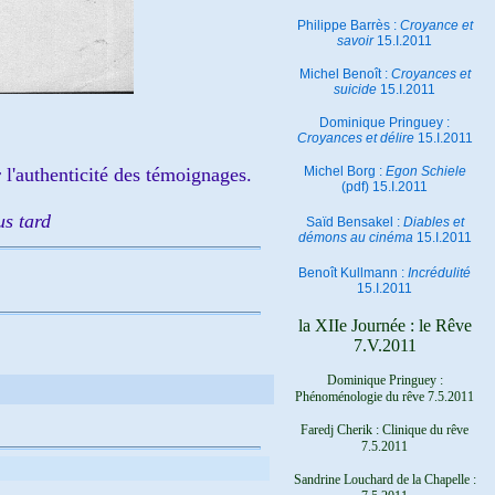
Philippe Barrès :
Croyance et
savoir
15.I.2011
Michel Benoît :
Croyances et
suicide
15.I.2011
Dominique Pringuey :
Croyances et délire
15.I.2011
 l'authenticité des témoignages.
Michel Borg :
Egon Schiele
(pdf) 15.I.2011
us tard
Saïd Bensakel :
Diables et
démons au cinéma
15.I.2011
Benoît Kullmann :
Incrédulité
15.I.2011
la XIIe Journée : le Rêve
7.V.2011
Dominique Pringuey :
Phénoménologie du rêve 7.5.2011
Faredj Cherik : Clinique du rêve
7.5.2011
Sandrine Louchard de la Chapelle :