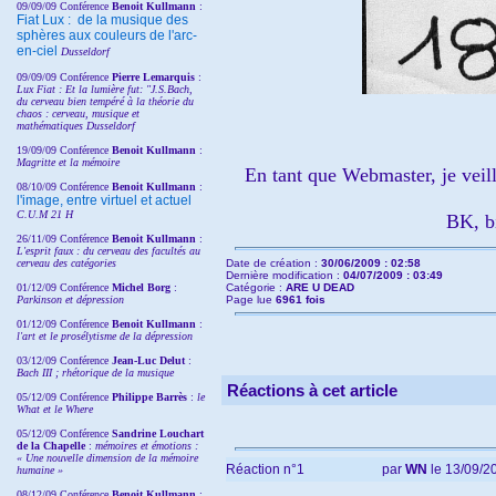
09/09/09 Conférence
Benoit Kullmann
:
Fiat Lux : de la musique des
sphères aux couleurs de l'arc-
en-ciel
Dusseldorf
09/09/09 Conférence
Pierre Lemarquis
:
Lux Fiat : Et la lumière fut: "J.S.Bach,
du cerveau bien tempéré à la théorie du
chaos : cerveau, musique et
mathématiques Dusseldorf
19/09/09 Conférence
Benoit Kullmann
:
Magritte et la mémoire
En tant que Webmaster, je veill
08/10/09 Conférence
Benoit Kullmann
:
l'image, entre virtuel et actuel
C.U.M 21 H
BK, bi
26/11/09 Conférence
Benoit Kullmann
:
L'esprit faux : du cerveau des facultés au
cerveau des catégories
Date de création :
30/06/2009 : 02:58
Dernière modification :
04/07/2009 : 03:49
01/12/09 Conférence
Michel Borg
:
Catégorie :
ARE U DEAD
Parkinson et dépression
Page lue
6961 fois
01/12/09 Conférence
Benoit Kullmann
:
l'art et le prosélytisme de la dépression
03/12/09 Conférence
Jean-Luc Delut
:
Bach III ; rhétorique de la musique
Réactions à cet article
05/12/09 Conférence
Philippe Barrès
:
le
What et le Where
05/12/09 Conférence
Sandrine
Louchart
de la Chapelle
:
mémoires et émotions :
« Une nouvelle dimension de la mémoire
Réaction n°1
par
WN
le 13/09/20
humaine »
08/12/09 Conférence
Benoit Kullmann
: