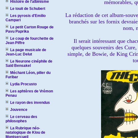
mémorables, que
Histoire de l'albinisme
Le touit de Schubert
La rédaction de cet album-souve
Les pyrosis d'Emilio
Campari
branchés sur les fornix devrai
Le petit Carton Rouge de
nom, m
Pavu Paprika
Le coup de fourchette de
Il serait intéressant que chac
Jean Piffre
quelques souvenirs des Cure, 
La page musicale de
simple, de Bowie, de King Crim
Jean-Luc Delut
to
Le Neurone cinéphile de
Saïd Bensakel
Méchant Léon, pilier du
Furibar
Lydia Procusto
Les aphtères de Vrémon
Penau
Le rayon des invendus
Jouvence
Le cerveau des
philosophes
La Rubrique néo-
natalogique de Klou de
Montsercueil