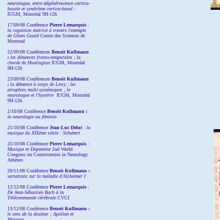
neurologue, entre dégénérescence cortico-
basale et syndrôme cortico-basal :
IUGM, Montréal 9H-12h
17/09/08 Conférence
Pierre Lemarquis
:
la cognition motrice à travers l'exemple
de Glenn Gould
Centre des Sciences de
Montreal
22/09/08
Conférences
Benoit Kullmann
:
les démences fronto-temporales ; la
chorée de Huntington
IUGM, Montréal
9H-12h
23/09/08
Conférences
Benoit Kullmann
:
la démence à corps de Lewy ; les
atrophies multi-systémiques ; le
neurologue et l'hystérie
IUGM, Montréal
9H-12h
2/10/08
Conférence
Benoit Kullmann :
la neurologie au féminin
21/10/08 Conférence
Jean-Luc Delut
:
la
musique du XIXème siècle : Schubert
25/10/08 Conférence
Pierre Lemarquis
:
Musique et Dopamine
2nd World
Congress on Controversies in Neurology
Athènes
20/11/08
Conférence
Benoit Kullmann :
variations sur la maladie d'Alzheimer I
12/12/08 Conférence
Pierre Lemarquis
:
De Jean-Sébastien Bach à la
Télécommande cérébrale
CVCI
13/12/08
Conférence
Benoit Kullmann :
le sens de la douleur ; Apollon et
Marsyas