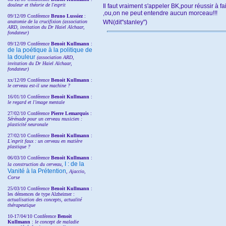
douleur et théorie de l'esprit
Il faut vraiment s'appeler BK,pour réussir à 
,ou,on ne peut entendre aucun morceau!!!
09/12/09 Conférence
Bruno Lussiez
:
anatomie de la crucifixion (association
WN(dit"stanley")
ARD, invitation du Dr Haiel Alchaar,
fondateur)
09/12/09 Conférence
Benoit Kullmann
:
de la poétique à la politique de
la douleur
(
association ARD,
invitation
du Dr
Haiel Alchaar,
fondateur)
xx/12/09 Conférence
Benoit Kullmann
:
le cerveau est-il une machine ?
16/01/10 Conférence
Benoit Kullmann
:
le regard et l'image mentale
27/02/10 Conférence
P
ierre Lemarquis
:
Sérénade pour un cerveau musicien :
plasticité neuronale
27/02/10 Conférence
Benoit Kullmann
:
L'esprit faux : un cerveau en matière
plastique ?
06/03/10 Conférence
Benoit Kullmann
:
I : de la
la construction du cerveau,
Vanité à la Prétention
, Ajaccio,
Corse
25/03/10
Conférence
Benoit Kullmann
:
les démences de type Alzheimer :
actualisation des concepts, actualité
thérapeutique
10-17/04/10
Conférence
Benoit
Kullmann
:
le concept de maladie