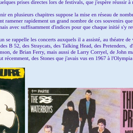
lques prises directes lors de festivals, que j'espère réussir à 
nir en plusieurs chapitres suppose la mise en réseau de nomb
ent ramener rapidement un grand nombre de ces souvenirs que l
ais avec suffisamment d'indices pour que chaque initié s'y re
un se rappelle les concerts auxquels il a assisté, au théatre de v
des B 52, des Straycats, des Talking Head, des Pretenders, d'u
son, de Brian Ferry, mais aussi de Larry Corryel, de John m
ut récemment, des Stones que j'avais vus en 1967 à l'Olympia 