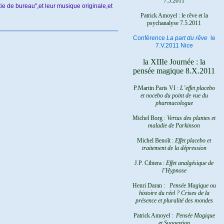
7.5.2011
tie de bureau",et leur musique originale,et
Patrick Amoyel : le rêve et la
psychanalyse
7.5.2011
Conférence
La part du rêve
le
7.V.2011 Nice
la XIIIe Journée : la
pensée magique 8.X.2011
P.Martin Paris VI :
L’effet placebo
et nocebo du point de vue du
pharmacologue
Michel Borg :
Vertus des plantes et
maladie de Parkinson
Michel Benoît :
Effet placebo et
traitement de la dépression
J.P. Cibiera :
Effet analgésique de
l’Hypnose
Henri Daran :
Pensée Magique ou
histoire du réel ?
Crises de la
présence et pluralité des mondes
Patrick Amoyel :
Pensée Magique
et Suggestion