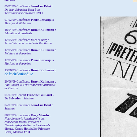
05/02/09 Conférence
Jean-Luc Delut
:
De Jean-Sébastien Bach à la
Télécommande cérébrale
CVCI
07/02/09 Conférence
Pierre Lemarquis
:
Musique et Alzheimer
18/04/09 Conférence
Benoit Kullmann
:
Inhibition et créativité
12/05/09 Conférence
Michel Borg
:
Actualités de la maladie de Parkinson
12/05/09 Conférence
Benoit Kullmann
:
Peinture et dopamine
12/05/09 Conférence
Pierre Lemarquis
:
Musique et dopamine
13/06/09 Conférence
Benoit Kullmann
:
de la chéloniophilie
20/06/09 Conférence
Benoit Kullmann
:
Paul Richer et l'environnement artistique
de Charcot
04/07/09 Concert
Francine Guillouët -
De Salvador
:
Schubert
04/07/09 Conférence
Jean-Luc Delut
:
Schubert
08/07/09 Conférence
Oury Monchi
:
Neuroimagerie fonctionnelle des
connexions fronto-striatales
:
Neuroimaging studies in Parkinson¹s
disease. Centre Hospitalier Princesse
Grace, Monaco 17 H