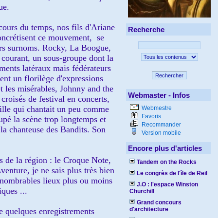
ue.
 cours du temps, nos fils d'Ariane
Recherche
 concrétisent ce mouvement, se
eurs surnoms. Rocky, La Boogue,
n courant, un sous-groupe dont la
ements latéraux mais fédérateurs
Rechercher
ent un florilège d'expressions
t les misérables, Johnny and the
Webmaster - Infos
 croisés de festival en concerts,
fille qui chantait un peu comme
Webmestre
Favoris
upé la scène trop longtemps et
Recommander
t la chanteuse des Bandits. Son
Version mobile
Encore plus d'articles
s de la région : le Croque Note,
Tandem on the Rocks
venture, je ne sais plus très bien
Le congrès de l'île de Reil
innombrables lieux plus ou moins
J.O : l'espace Winston
iques ...
Churchill
Grand concours
d'architecture
te quelques enregistrements