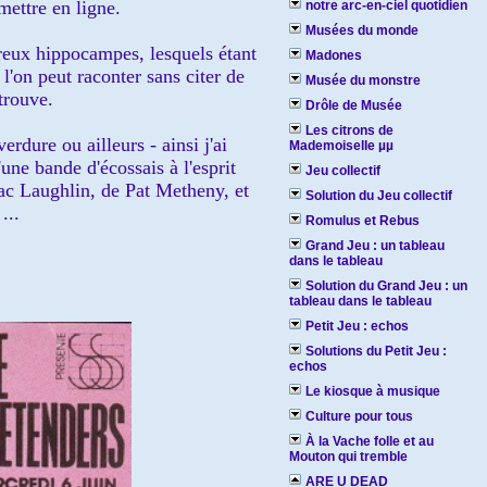
mettre en ligne.
notre arc-en-ciel quotidien
Musées du monde
reux hippocampes, lesquels étant
Madones
'on peut raconter sans citer de
Musée du monstre
trouve.
Drôle de Musée
Les citrons de
erdure ou ailleurs - ainsi j'ai
Mademoiselle µµ
ne bande d'écossais à l'esprit
Jeu collectif
ac Laughlin, de Pat Metheny, et
Solution du Jeu collectif
...
Romulus et Rebus
Grand Jeu : un tableau
dans le tableau
Solution du Grand Jeu : un
tableau dans le tableau
Petit Jeu : echos
Solutions du Petit Jeu :
echos
Le kiosque à musique
Culture pour tous
À la Vache folle et au
Mouton qui tremble
ARE U DEAD