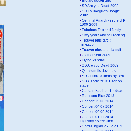
•
Brut de décoffrage
•
SD Are you Dead 2002
•
SD La Boogue's Boogie
2002
•
Gemmal Anarchy in the U.K.
1980-2009
•
Fabulous Fab and family
•
Sixty years and still rocking
•
Trouver plus tard :
l'invitation
•
Trouver plus tard : la nuit
•
Clair obscur 2009
•
Flying Pandas
•
SD Are you Dead 2009
•
Que sont-ils devenus
•
SD Guitare à tiroirs by Bea
•
SD Ajaccio 2010 Back on
stage
•
Captain Beefheart is dead
•
Radisson Blue 2013
•
Concert 19 06 2014
•
Concert 04 07 2014
•
Concert 06 09 2014
•
Concert 01 11 2014 :
Highway 66 revisited
•
Cortès Inglès 25 12 2014