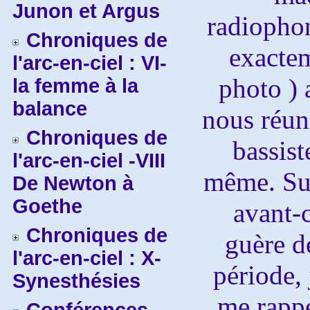
Junon et Argus
radiophon
Chroniques de
exacte
l'arc-en-ciel : VI-
photo ) 
la femme à la
balance
nous réuni
Chroniques de
bassist
l'arc-en-ciel -VIII
même. Sur
De Newton à
Goethe
avant-c
Chroniques de
guère d
l'arc-en-ciel : X-
période, 
Synesthésies
me rappe