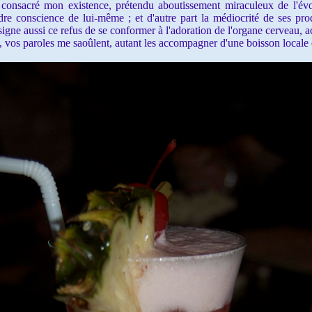
i consacré mon existence, prétendu aboutissement miraculeux de l'évo
dre conscience de lui-même ; et d'autre part la médiocrité de ses pro
signe aussi ce refus de se conformer à l'adoration de l'organe cerveau, a
 vos paroles me saoûlent, autant les accompagner d'une boisson locale 