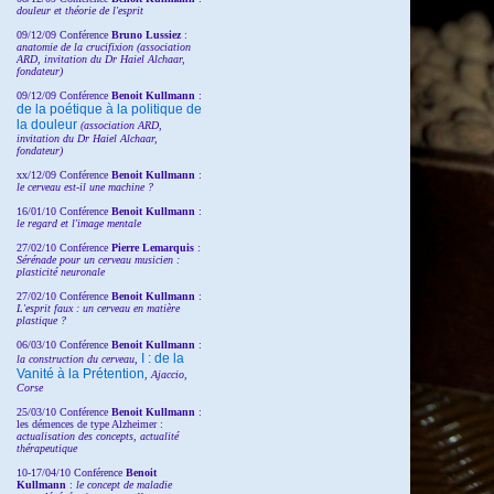
douleur et théorie de l'esprit
09/12/09 Conférence
Bruno Lussiez
:
anatomie de la crucifixion (association
ARD, invitation du Dr Haiel Alchaar,
fondateur)
09/12/09 Conférence
Benoit Kullmann
:
de la poétique à la politique de
la douleur
(
association ARD,
invitation
du Dr
Haiel Alchaar,
fondateur)
xx/12/09 Conférence
Benoit Kullmann
:
le cerveau est-il une machine ?
16/01/10 Conférence
Benoit Kullmann
:
le regard et l'image mentale
27/02/10 Conférence
P
ierre Lemarquis
:
Sérénade pour un cerveau musicien :
plasticité neuronale
27/02/10 Conférence
Benoit Kullmann
:
L'esprit faux : un cerveau en matière
plastique ?
06/03/10 Conférence
Benoit Kullmann
:
I : de la
la construction du cerveau,
Vanité à la Prétention
, Ajaccio,
Corse
25/03/10
Conférence
Benoit Kullmann
:
les démences de type Alzheimer :
actualisation des concepts, actualité
thérapeutique
10-17/04/10
Conférence
Benoit
Kullmann
:
le concept de maladie