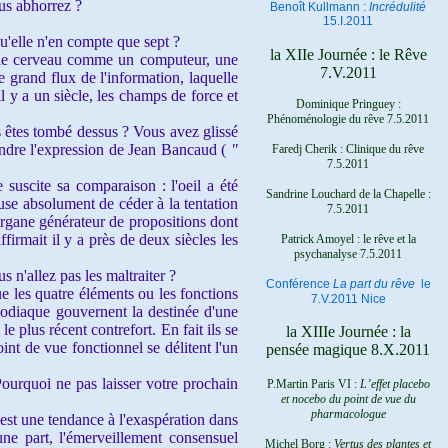
ous abhorrez ?
Benoît Kullmann :
Incrédulité
15.I.2011
qu'elle n'en compte que sept ?
la XIIe Journée : le Rêve
r le cerveau comme un computeur, une
7.V.2011
le grand flux de l'information, laquelle
 y a un siècle, les champs de force et
Dominique Pringuey :
Phénoménologie du rêve 7.5.2011
s êtes tombé dessus ? Vous avez glissé
rendre l'expression de Jean Bancaud (
"
Faredj Cherik : Clinique du rêve
7.5.2011
suscite sa comparaison : l'oeil a été
Sandrine Louchard de la Chapelle :
use absolument de céder à la tentation
7.5.2011
organe générateur de propositions dont
firmait il y a près de deux siècles les
Patrick Amoyel : le rêve et la
psychanalyse
7.5.2011
s n'allez pas les maltraiter ?
Conférence
La part du rêve
le
ue les quatre éléments ou les fonctions
7.V.2011 Nice
zodiaque gouvernent la destinée d'une
e plus récent contrefort. En fait ils se
la XIIIe Journée : la
int de vue fonctionnel se délitent l'un
pensée magique 8.X.2011
ourquoi ne pas laisser votre prochain
P.Martin Paris VI :
L’effet placebo
et nocebo du point de vue du
pharmacologue
 est une tendance à l'exaspération dans
une part, l'émerveillement consensuel
Michel Borg :
Vertus des plantes et