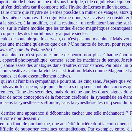
apport entre le behaviorisme qui vous horripile, et le cognitivisme que v
ui s'en défendra car il comporte telle l'hydre de Lernes mille visages...
faire croire que l'hydre de Lernes possède un millier de visages, alors 
s les mêmes sources. Le cognitivisme donc, s'est avisé de considére
à la stocker, à la modifier, et à la restituer : un ordinateur branché sur 
sence, sur le même modèle que les ondes électro-magnétiques cosmiques il
corpuscules des tourbillons il y a quatre siècles.
 culot de soutenir que le cerveau, ce n'est pas une machine ? Mais vou
st pas une machine qu'est-ce que c'est ? Une motte de beurre, pour rep
 beurre", note du Webmestre
) ?
e machine, ce n'est pas une motte de beurre non plus. Chaque époque 
 appareil photographique, caméra, selon les machines du temps. Je ref
j'abuse assez des analogies dans d'autres circonstances. Parlons d'un 
s ou sensitives selon la vieille classification. Mais comme Magendie l'af
rganes, et donc essentiellement actives.
 qui avait l'air bien sympathique pourtant, les cinq sens. J'espère que vou
ends avoir leur peau, si je puis dire. Les cinq sens sont plus coriaces q
 premiers, Taine des secondes, mais de même que
les douze signes du 
lier de notre conception de la fonction cérébrale, la synesthésie en étant l
q sens la synesthésie s'effondre, sans la synesthésie les cinq sens du po
errière une apparence si débonnaire cacher une telle méchanceté ? P
st votre noir dessein ?
ement un fond de puritanisme, une austérité foncière dont la conséquence
ifficile de supporter certaines
contradictions. Par exemple, entre, d'