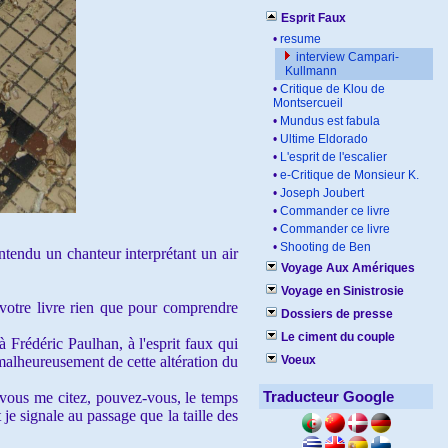
Esprit Faux
•
resume
interview Campari-
Kullmann
•
Critique de Klou de
Montsercueil
•
Mundus est fabula
•
Ultime Eldorado
•
L'esprit de l'escalier
•
e-Critique de Monsieur K.
•
Joseph Joubert
•
Commander ce livre
•
Commander ce livre
•
Shooting de Ben
ntendu un chanteur interprétant un air
Voyage Aux Amériques
Voyage en Sinistrosie
votre livre rien que pour comprendre
Dossiers de presse
Le ciment du couple
à Frédéric Paulhan, à l'esprit faux qui
 malheureusement de cette altération du
Voeux
Traducteur Google
 vous me citez, pouvez-vous, le temps
je signale au passage que la taille des