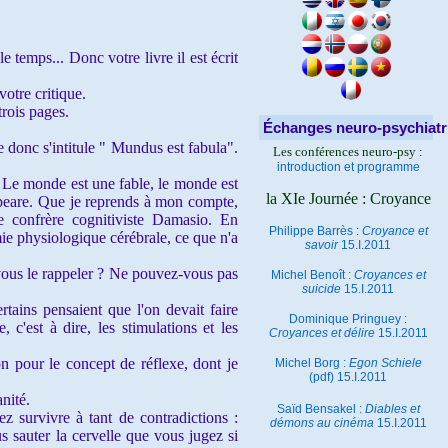
 temps... Donc votre livre il est écrit
votre critique.
trois pages.
Échanges neuro-psychiatr
e donc s'intitule " Mundus est fabula".
Les conférences neuro-psy :
introduction et programme
. Le monde est une fable, le monde est
la XIe Journée : Croyance
speare. Que je reprends à mon compte,
e confrère cognitiviste Damasio. En
Philippe Barrès :
Croyance et
ie physiologique cérébrale, ce que n'a
savoir
15.I.2011
vous le rappeler ? Ne pouvez-vous pas
Michel Benoît :
Croyances et
suicide
15.I.2011
rtains pensaient que l'on devait faire
Dominique Pringuey :
 c'est à dire, les stimulations et les
Croyances et délire
15.I.2011
n pour le concept de réflexe, dont je
Michel Borg :
Egon Schiele
(pdf) 15.I.2011
nité.
Saïd Bensakel :
Diables et
 survivre à tant de contradictions :
démons au cinéma
15.I.2011
us sauter la cervelle que vous jugez si