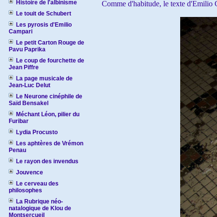
Histoire de l'albinisme
Comme d'habitude, le texte d'Emilio C
Le touit de Schubert
Les pyrosis d'Emilio
Campari
Le petit Carton Rouge de
Pavu Paprika
Le coup de fourchette de
Jean Piffre
La page musicale de
Jean-Luc Delut
Le Neurone cinéphile de
Saïd Bensakel
Méchant Léon, pilier du
Furibar
Lydia Procusto
Les aphtères de Vrémon
Penau
Le rayon des invendus
Jouvence
Le cerveau des
philosophes
La Rubrique néo-
natalogique de Klou de
Montsercueil