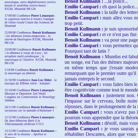
Benoit Kullmann :
...la police...
neurologue, entre dégénérescence cortico-
basale et syndrôme cortico-basal :
Emilio Campari :
eh quoi la police...
IUGM, Montréal 9H-12h
Benoit Kullmann :
la taille des lettre
17/09/08 Conférence
Pierre Lemarquis
:
Emilio Campari :
mais allez vous me
la cognition motrice à travers l'exemple
de Glenn Gould
Centre des Sciences de
trop petit.
Montreal
Benoit Kullmann :
je suis sponsorisé
22/09/08
Conférences
Benoit Kullmann
Emilio Campari :
et ce n'est pas fin
:
les démences fronto-temporales ; la
Benoit Kullmann :
va pour une page
chorée de Huntington
IUGM, Montréal
9H-12h
Emilio Campari :
vous permettez que
23/09/08
Conférences
Benoit Kullmann
Pourquoi tant de latin ?
:
la démence à corps de Lewy ; les
Benoit Kullmann :
Mundus est fabula
atrophies multi-systémiques ; le
neurologue et l'hystérie
IUGM, Montréal
un songe, est l'un des thèmes majeur
9H-12h
en même temps que j'essaie modeste
2/10/08
Conférence
Benoit Kullmann :
remarquant que le premier outre qu'il
la neurologie au féminin
jamais entrepris le second.
21/10/08 Conférence
Jean-Luc Delut
:
la
musique du XIXème siècle : Schubert
Emilio Campari :
vous faites bien 
être cognitiviste comme tout le monde
25/10/08 Conférence
Pierre Lemarquis
:
Musique et Dopamine
2nd World
Benoit Kullmann :
justement non. C
Congress on Controversies in Neurology
l'impasse sur le cerveau, boîte noire
Athènes
réponses, dans le prolongement de la t
20/11/08
Conférence
Benoit Kullmann :
variations sur la maladie d'Alzheimer I
Emilio Campari :
vous n'avez pas l
pourrais vous apprendre que la théori
12/12/08 Conférence
Pierre Lemarquis
:
De Jean-Sébastien Bach à la
Benoit Kullmann :
désolé, mais vous
Télécommande cérébrale
CVCI
Emilio Campari :
je vous saurais 
13/12/08
Conférence
Benoit Kullmann :
réhabiliter Descartes, alors que vous 
le sens de la douleur ; Apollon et
Marsyas