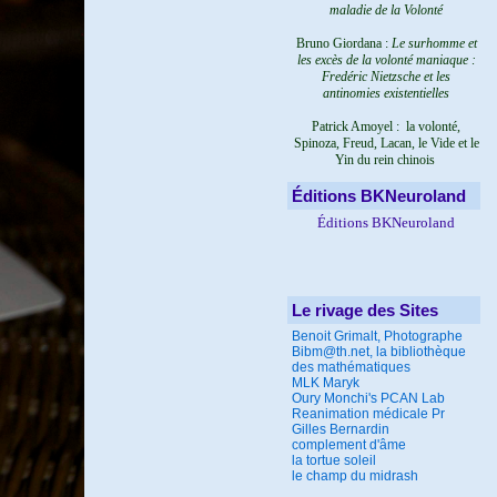
maladie de la Volonté
Bruno Giordana :
Le surhomme et
les excès de la volonté maniaque :
Fredéric Nietzsche et les
antinomies existentielles
Patrick Amoyel : la volonté,
Spinoza, Freud, Lacan, le Vide et le
Yin du rein chinois
Éditions BKNeuroland
Éditions BKNeuroland
Le rivage des Sites
Benoit Grimalt, Photographe
Bibm@th.net, la bibliothèque
des mathématiques
MLK Maryk
Oury Monchi's PCAN Lab
Reanimation médicale Pr
Gilles Bernardin
complement d'âme
la tortue soleil
le champ du midrash