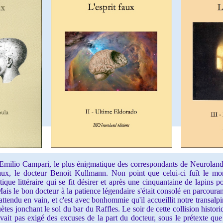
lio Campari, le plus énigmatique des correspondants de Neuroland-Art
Faux, le docteur Benoit Kullmann. Non point que celui-ci fuît le mo
ritique littéraire qui se fit désirer et après une cinquantaine de lapins
Mais le bon docteur à la patience légendaire s'était consolé en parcouran
attendu en vain, et c'est avec bonhommie qu'il accueillit notre transalpi
ètes jonchant le sol du bar du Raffles. Le soir de cette collision histori
avait pas exigé des excuses de la part du docteur, sous le prétexte que