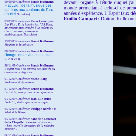
devant l'organe à l'étude duquel
j'a
09/09/09 Conférence
Benoit Kullmann
:
Fiat Lux : de la musique des
monde permettant à celui-ci de
pren
sphères aux couleurs de l'arc-
années d'expérience. L'Esprit faux
dé
en-ciel
Dusseldorf
Emilio Campari :
Dottore Kullmann,
09/09/09 Conférence
Pierre Lemarquis
:
Lux Fiat : Et la lumière fut: "J.S.Bach,
du cerveau bien tempéré à la théorie du
chaos : cerveau, musique et
mathématiques Dusseldorf
19/09/09 Conférence
Benoit Kullmann
:
Magritte et la mémoire
08/10/09 Conférence
Benoit Kullmann
:
l'image, entre virtuel et actuel
C.U.M 21 H
26/11/09 Conférence
Benoit Kullmann
:
L'esprit faux : du cerveau des facultés au
cerveau des catégories
01/12/09 Conférence
Michel Borg
:
Parkinson et dépression
01/12/09 Conférence
Benoit Kullmann
:
l'art et le prosélytisme de la dépression
03/12/09 Conférence
Jean-Luc Delut
:
Bach III ; rhétorique de la musique
05/12/09 Conférence
Philippe Barrès
:
le
What et le Where
05/12/09 Conférence
Sandrine
Louchart
de la Chapelle
:
mémoires et émotions :
« Une nouvelle dimension de la mémoire
humaine »
08/12/09 Conférence
Benoit Kullmann
: