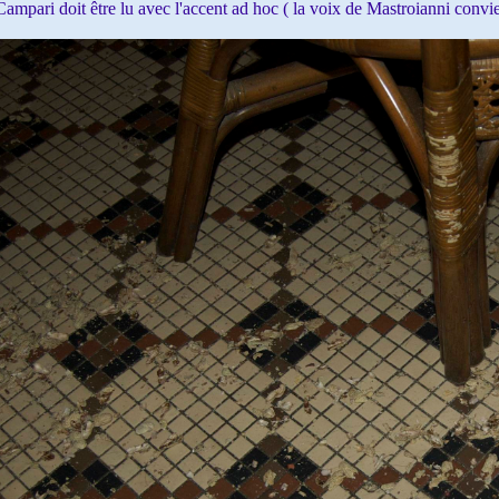
ampari doit être lu avec l'accent ad hoc ( la voix de Mastroianni convie