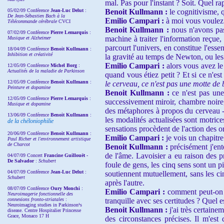
mal. Pas pour l'instant ? Soit. Quel r
05/02/09 Conférence
Jean-Luc Delut
:
Benoit Kullmann :
le cognitivisme, q
De Jean-Sébastien Bach à la
Emilio Campari :
à moi vous voulez 
Télécommande cérébrale
CVCI
Benoit Kullmann :
nous n'avons pa
07/02/09 Conférence
Pierre Lemarquis
:
machine à traiter l'information reçue, 
Musique et Alzheimer
parcourt l'univers, en constitue l'es
18/04/09 Conférence
Benoit Kullmann
:
Inhibition et créativité
la gravité au temps de Newton, ou les 
Emilio Campari :
alors vous avez le
12/05/09 Conférence
Michel Borg
:
Actualités de la maladie de Parkinson
quand vous étiez petit ? Et si ce n'e
12/05/09 Conférence
Benoit Kullmann
:
le cerveau, ce n'est pas une motte de
Peinture et dopamine
Benoit Kullmann :
ce n'est pas un
12/05/09 Conférence
Pierre Lemarquis
:
successivement miroir, chambre noire,
Musique et dopamine
des métaphores à propos du cerveau - 
13/06/09 Conférence
Benoit Kullmann
:
les modalités actualisées sont motrice
de la chéloniophilie
sensations procèdent de l'action des o
20/06/09 Conférence
Benoit Kullmann
:
Emilio Campari :
je vois un chapitre
Paul Richer et l'environnement artistique
de Charcot
Benoit Kullmann :
précisément j'ent
de l'âme. Lavoisier a eu raison des
04/07/09 Concert
Francine Guillouët -
De Salvador
:
Schubert
foule de gens, les cinq sens sont un pi
04/07/09 Conférence
Jean-Luc Delut
:
soutiennent mutuellement, sans les cin
Schubert
après l'autre.
08/07/09 Conférence
Oury Monchi
:
Emilio Campari :
comment peut-on d
Neuroimagerie fonctionnelle des
connexions fronto-striatales
:
tranquille avec ses certitudes ? Quel e
Neuroimaging studies in Parkinson¹s
Benoit Kullmann :
j'ai très certain
disease. Centre Hospitalier Princesse
Grace, Monaco 17 H
des circonstances précises. Il m'est d