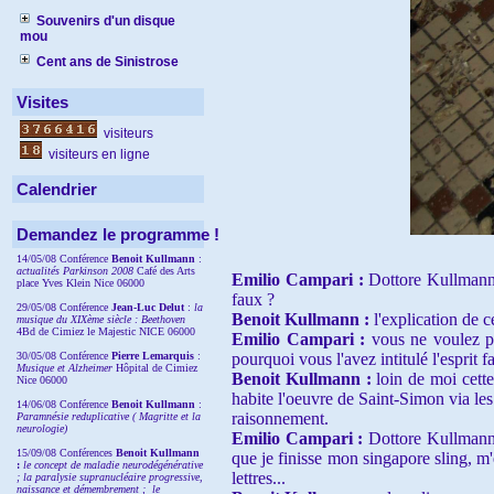
Souvenirs d'un disque
mou
Cent ans de Sinistrose
Visites
visiteurs
visiteurs en ligne
Calendrier
Demandez le programme !
14/05/08 Conférence
Benoit Kullmann
:
actualités Parkinson 2008
Café des Arts
Emilio Campari :
Dottore Kullmann,
place Yves Klein Nice 06000
faux ?
29/05/08 Conférence
Jean-Luc Delut
:
la
Benoit Kullmann :
l'explication de 
musique du XIXème siècle : Beethoven
4Bd de Cimiez le Majestic NICE 06000
Emilio Campari :
vous ne voulez p
30/05/08 Conférence
Pierre Lemarquis
:
pourquoi vous l'avez intitulé l'esprit f
Musique et Alzheimer
Hôpital de Cimiez
Benoit Kullmann :
loin de moi cette
Nice 06000
habite l'oeuvre de Saint-Simon via les
14/06/08 Conférence
Benoit Kullmann
:
raisonnement.
Paramnésie reduplicative ( Magritte et la
neurologie)
Emilio Campari :
Dottore Kullmann,
15/09/08
Conférences
Benoit Kullmann
que je finisse mon singapore sling, m'
:
l
e concept de maladie neurodégénérative
lettres...
; la
paralysie supranucléaire progressive,
naissance et démembrement ;
le