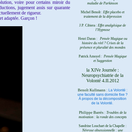
lution, voire pour certains miroir du
maladie de Parkinson
ductions, jugement assis sur quarante
Michel Benoît :
Effet placebo et
ctuellement de rigueur.
traitement de la dépression
et adaptée. Garçon !
J.P. Cibiera :
Effet analgésique de
l’Hypnose
Henri Daran :
Pensée Magique ou
histoire du réel ?
Crises de la
présence et pluralité des mondes
Patrick Amoyel :
Pensée Magique
et Suggestion
la XIVe Journée :
Neuropsychiatrie de la
Volonté 4.II.2012
Benoît Kullmann :
La Volonté :
une faculté sans domicile fixe ?
À propos de la décomposition
de la Volonté.
Philippe Barrès :
Troubles de la
motivation : la ronde des concepts
Sandrine Louchart de la Chapelle :
Névrose obsessionnelle : une