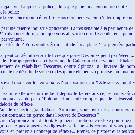
 déjà il veut appeler la police, alors que je ne lui ai encore rien fait ?
s, la police
 laisser faire mon métier ! Si vous commencez par m'interrompre tout le
 par une célèbre industrie opticienne. Et très sensible à la pertinence de 
i ! Trois tomes donc, alors que vous allez m'en dire l'essentiel en à peine 
 par volume.
 je décide ? Vous voulez écrire l'article à ma place ? La première parti
, peut-on déchiffrer sur le livre que porte Descartes peint par Weenix
s de l'Europe précieuse et baroque, de Calderon et Cervantes à Shake
ment de réhabiliter Descartes contre Spinoza, à l'inverse de notr
 a tenté de détruire le système des quatre éléments a proposé une anatom
le savant monsieur le neurologue. Nous sommes au XXIe siècle, faut-il 
 ?
'est une allergie qui me tient depuis le behaviorisme, le temps où ce
 inconnaissable par définition, et ne tenir compte que de l'observable,
héorie du réflexe.
'air de respecter grand-chose. Au moins, vous avez de la considératio
e est contenue en germe dans l'oeuvre de Descartes ?
 ne m'apprenez rien du tout. Et je tiens la notion de réflexe pour une ina
gré de ne pas abuser des digressions. Je ne sais comment vous pouvez
vous en prenez au concept de réflexe... Prenez ce pistolet et faites vo