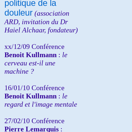
politique de la
douleur
(
association
ARD,
invitation
du Dr
Haiel Alchaar, fondateur)
xx/12/09 Conférence
Benoit Kullmann
:
le
cerveau est-il une
machine ?
16/01/10 Conférence
Benoit Kullmann
:
le
regard et l'image mentale
27/02/10 Conférence
P
ierre Lemarquis
: